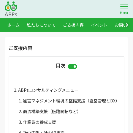
Menu
ホーム
私たちについて
ご支援内容
イベント
お問い合
ご支援内容
目次
ABPsコンサルティングメニュー
運営マネジメント環境の整備支援（経営管理とDX）
商流構築支援（販路開拓など）
作業員の養成支援
社内広報・社内IR支援